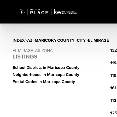
INDEX
>
AZ
>
MARICOPA COUNTY
>
CITY
>
EL MIRAGE
132
EL MIRAGE, ARIZONA
LISTINGS
119
School Districts in Maricopa County
Neighborhoods in Maricopa County
119
Postal Codes in Maricopa County
161
112
125